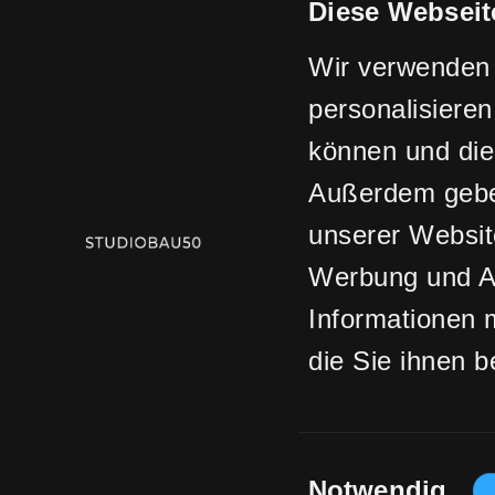
Diese Webseit
Wir verwenden 
personalisieren
können und die
Außerdem geben
unserer Websit
Werbung und An
Informationen 
die Sie ihnen b
Ihrer Nutzung 
Einwilligungsau
Notwendig