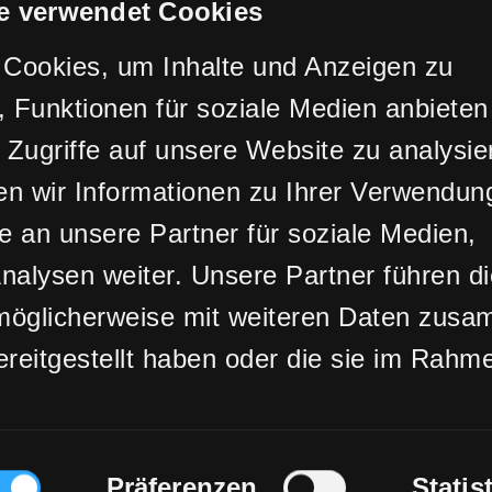
e verwendet Cookies
Cookies, um Inhalte und Anzeigen zu
2026 © STUDIOBAU50
, Funktionen für soziale Medien anbieten
 Zugriffe auf unsere Website zu analysie
 wir Informationen zu Ihrer Verwendun
e an unsere Partner für soziale Medien,
alysen weiter. Unsere Partner führen d
möglicherweise mit weiteren Daten zus
ereitgestellt haben oder die sie im Rahm
der Dienste gesammelt haben.
swahl
Präferenzen
Statis