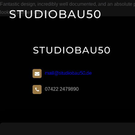
Fantastic design, incredibly well documented, and an absolute pl
looking themes out there.
mail@studiobau50.de
07422 2479890