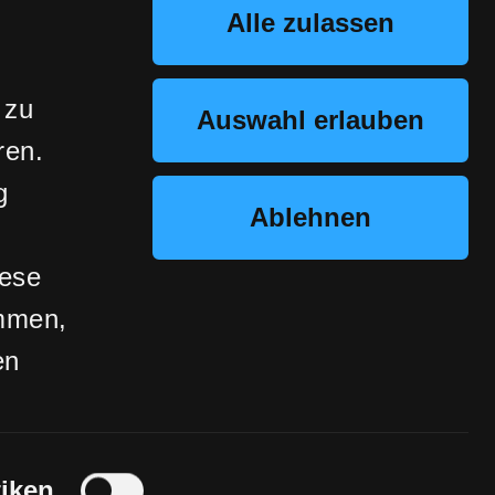
Alle zulassen
 zu
Auswahl erlauben
ren.
g
Ablehnen
iese
ammen,
en
tiken