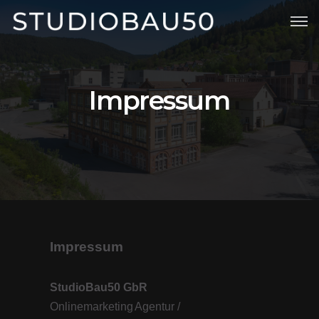
Start
Leistungen
Impressum
Portfolio
Studio
Blog
Impressum
StudioBau50 GbR
Onlinemarketing Agentur /