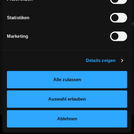
Johannes Hillmann
Daniel Moosmann
Statistiken
Verbraucherstreitbeilegung/Universalschlichtungs
Wir sind nicht bereit oder
Marketing
verpflichtet, an
Streitbeilegungsverfahren vor
einer
Details zeigen
Verbraucherschlichtungsstelle
teilzunehmen.
Alle zulassen
Quelle:
e-recht24.de
Auswahl erlauben
Ablehnen