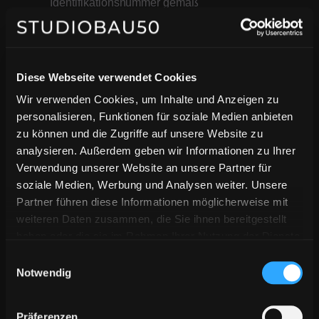
Identifikationsnummer gemäß
§ 27 a Umsatzsteuergesetz:
DE458562849
Diese Webseite verwendet Cookies
Angaben zur
Wir verwenden Cookies, um Inhalte und Anzeigen zu
Berufshaftpflichtversicherung
personalisieren, Funktionen für soziale Medien anbieten
zu können und die Zugriffe auf unsere Website zu
Name und Sitz des
analysieren. Außerdem geben wir Informationen zu Ihrer
Versicherers:
Verwendung unserer Website an unsere Partner für
Hiscox SA
soziale Medien, Werbung und Analysen weiter. Unsere
Adresse Bernhard-Wicki-
Partner führen diese Informationen möglicherweise mit
weiteren Daten zusammen, die Sie ihnen bereitgestellt
Straße 3
haben oder die sie im Rahmen Ihrer Nutzung der Dienste
80636 München
gesammelt haben.
Einwilligungsauswahl
Geltungsraum der
Notwendig
Versicherung:
Deutschland
Präferenzen
Redaktionell verantwortlich