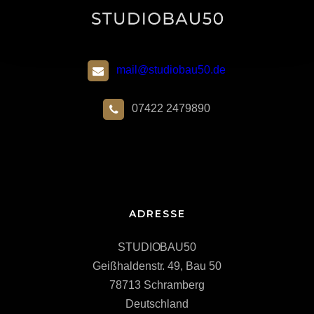
mail@studiobau50.de
07422 2479890
ADRESSE
STUDIOBAU50
Geißhaldenstr. 49, Bau 50
78713 Schramberg
Deutschland